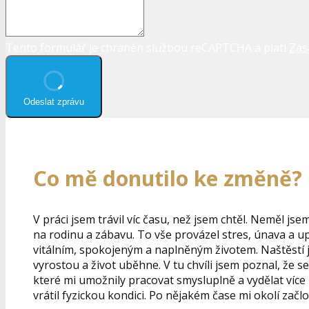
Tento formulář je chráněn službou reCAPTCHA a platí
Zás
Odeslat zprávu
Co mě donutilo ke změně?
V práci jsem trávil víc času, než jsem chtěl. Neměl j
na rodinu a zábavu. To vše provázel stres, únava a upa
vitálním, spokojeným a naplněným životem. Naštěstí j
vyrostou a život uběhne. V tu chvíli jsem poznal, že 
které mi umožnily pracovat smysluplně a vydělat více 
vrátil fyzickou kondici. Po nějakém čase mi okolí začlo