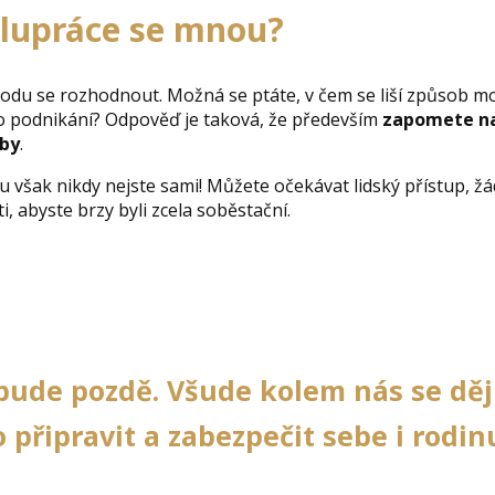
olupráce se mnou?
odu se rozhodnout. Možná se ptáte, v čem se liší způsob mo
o podnikání? Odpověď je taková, že především
zapomete n
zby
.
ou však nikdy nejste sami! Můžete očekávat lidský přístup, ž
, abyste brzy byli zcela soběstační.
 bude pozdě. Všude kolem nás se děj
 připravit a zabezpečit sebe i rodin