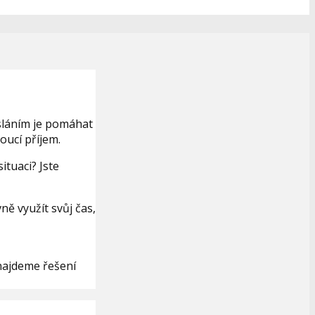
osláním je pomáhat
toucí příjem.
ituaci? Jste
ě využít svůj čas,
najdeme řešení