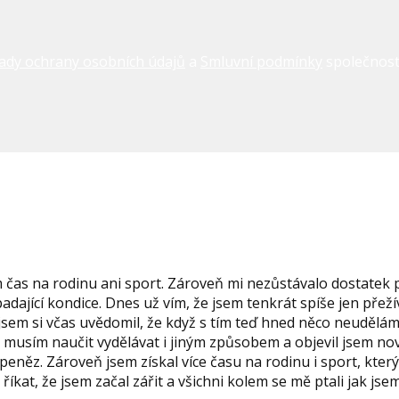
ady ochrany osobních údajů
a
Smluvní podmínky
společnost
sem čas na rodinu ani sport. Zároveň mi nezůstávalo dostatek
dající kondice. Dnes už vím, že jsem tenkrát spíše jen přežív
sem si včas uvědomil, že když s tím teď hned něco neudělám,
se musím naučit vydělávat i jiným způsobem a objevil jsem no
peněz. Zároveň jsem získal více času na rodinu i sport, kter
 říkat, že jsem začal zářit a všichni kolem se mě ptali jak jse