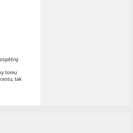
prospěšný
íky tomu
cestu, tak