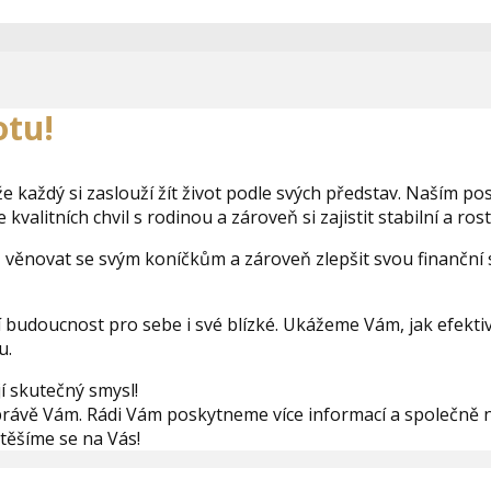
hytře, ne tvrdě
otu!
 že každý si zaslouží žít život podle svých představ. Naším p
kvalitních chvil s rodinou a zároveň si zajistit stabilní a ros
 věnovat se svým koníčkům a zároveň zlepšit svou finanční s
budoucnost pro sebe i své blízké. Ukážeme Vám, jak efektivn
u.
í skutečný smysl!
 právě Vám. Rádi Vám poskytneme více informací a společně 
těšíme se na Vás!