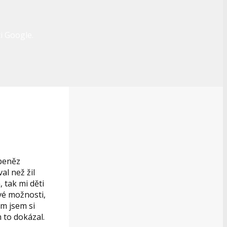
i Google.
 peněz
al než žil
 tak mi děti
vé možnosti,
ým jsem si
m to dokázal.