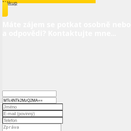
Nákup
Máte zájem se potkat osobně nebo 
a odpovědi? Kontaktujte mne...