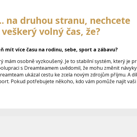
... na druhou stranu, nechcete
veškerý volný čas, že?
eň mít více času na rodinu, sebe, sport a zábavu?
rý mám osobně vyzkoušený. Je to stabilní systém, který je 
ky spolupraci s Dreamteamem uvědomil, že mohu změnit návyky
 Dreamteam ukázal cestu ke zcela novým zdrojům příjmu. A d
port. Pokud potřebujete někoho, kdo vám pomůže najít vaši 