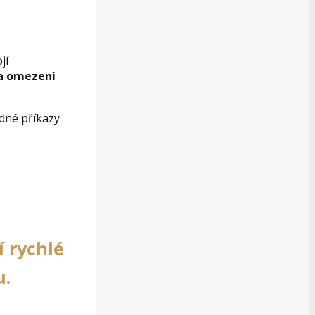
jí
a omezení
ádné příkazy
í rychlé
u.