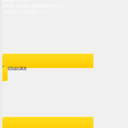
Email: pesat.david@seznam.cz
Telefon: 777 356 712
Spolupráce