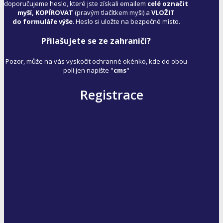
doporučujeme heslo, které jste získali emailem
celé označit
myší, KOPÍROVAT
(pravým tlačítkem myši) a
VLOŽIT
do formuláře výše
. Heslo si uložte na bezpečné místo.
Přilašujete se ze zahraničí?
Pozor, může na vás vyskočit ochranné okénko, kde do obou
polí jen napište "
cms
"
Registrace