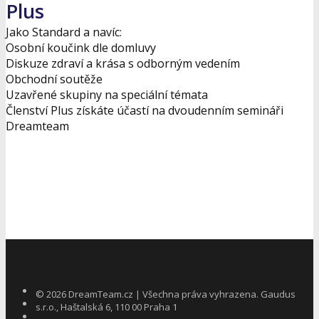
Plus
Jako Standard a navíc:
Osobní koučink dle domluvy
Diskuze zdraví a krása s odborným vedením
Obchodní soutěže
Uzavřené skupiny na speciální témata
Členství Plus získáte účastí na dvoudenním semináři
Dreamteam
Odeslat žádost
©
2026
DreamTeam.cz | Všechna práva vyhrazena. Gaudus
s.r.o., Haštalská 6, 110 00 Praha 1