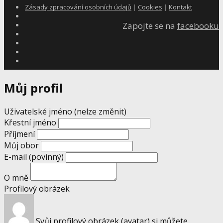
Zásady zpracování osobních údajů
|
Cookies
|
Kontakt
Zapojte se na
facebooku
Můj profil
Uživatelské jméno (nelze změnit)
Křestní jméno
Příjmení
Můj obor
E-mail
(povinný)
O mně
Profilový obrázek
Svůj profilový obrázek (avatar) si můžete