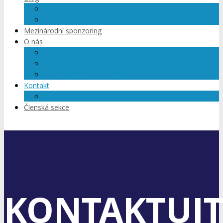
Články
Videoblog
Mezinárodní sponzoring
O nás
O nás
Členové Dreamteam
Přihlášky na semináře
Kontakt
Kariéra
Členská sekce
KONTAKTUJT