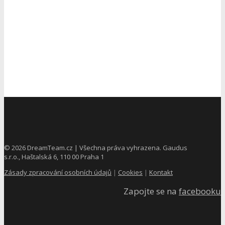
©
2026
DreamTeam.cz | Všechna práva vyhrazena. Gaudus
s.r.o., Haštalská 6, 110 00 Praha 1
Zásady zpracování osobních údajů
|
Cookies
|
Kontakt
Zapojte se na
facebooku