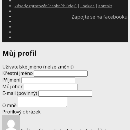
Zásady zpracování osobních údajů
|
Cookies
|
Kontakt
Zapojte se na
facebooku
Můj profil
Uživatelské jméno (nelze změnit)
Křestní jméno
Příjmení
Můj obor
E-mail
(povinný)
O mně
Profilový obrázek