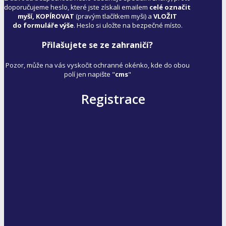
doporučujeme heslo, které jste získali emailem
celé označit
myší, KOPÍROVAT
(pravým tlačítkem myši) a
VLOŽIT
do formuláře výše
. Heslo si uložte na bezpečné místo.
Přilašujete se ze zahraničí?
Pozor, může na vás vyskočit ochranné okénko, kde do obou
polí jen napište "
cms
"
Registrace