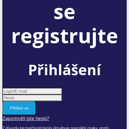
se
registrujte
Přihlášení
Přihlásit se
Zapomněli jste heslo?
Z důvodu bezpečnosti heslo obsahuje speciální znaky, proto