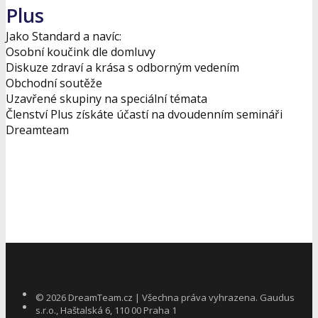
Plus
Jako Standard a navíc:
Osobní koučink dle domluvy
Diskuze zdraví a krása s odborným vedením
Obchodní soutěže
Uzavřené skupiny na speciální témata
Členství Plus získáte účastí na dvoudenním semináři
Dreamteam
Odeslat žádost
©
2026
DreamTeam.cz | Všechna práva vyhrazena. Gaudus
s.r.o., Haštalská 6, 110 00 Praha 1