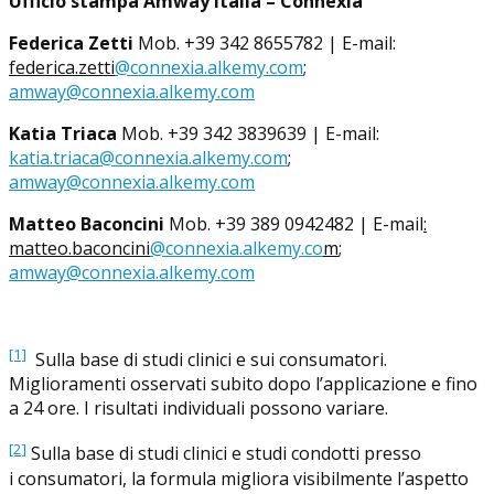
Ufficio stampa Amway Italia – Connexia
Federica Zetti
Mob. +39 342 8655782 | E-mail:
federica.zetti
@connexia.alkemy.com
;
amway@connexia.alkemy.com
Katia Triaca
Mob. +39 342 3839639 | E-mail:
katia.triaca@connexia.alkemy.com
;
amway@connexia.alkemy.com
Matteo Baconcini
Mob. +39 389 0942482 | E-mail
:
matteo.baconcini
@connexia.alkemy.co
m
;
amway@connexia.alkemy.com
[1]
Sulla base di studi clinici e sui consumatori.
Miglioramenti osservati subito dopo l’applicazione e fino
a 24 ore. I risultati individuali possono variare.
[2]
Sulla base di studi clinici e studi condotti presso
i consumatori, la formula migliora visibilmente l’aspetto