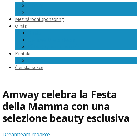
Články
Videoblog
Mezinárodní sponzoring
O nás
O nás
Členové Dreamteam
Přihlášky na semináře
Kontakt
Kariéra
Členská sekce
Amway celebra la Festa
della Mamma con una
selezione beauty esclusiva
Dreamteam redakce