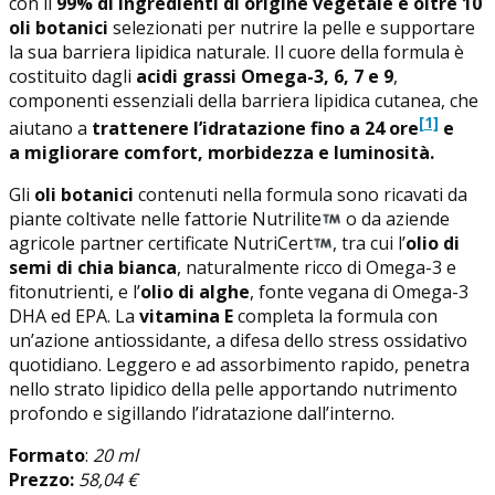
con il
99% di ingredienti di origine vegetale e oltre 10
oli botanici
selezionati per nutrire la pelle e supportare
la sua barriera lipidica naturale. Il cuore della formula è
costituito dagli
acidi grassi Omega-3, 6, 7 e 9
,
componenti essenziali della barriera lipidica cutanea, che
[1]
aiutano a
trattenere l’idratazione fino a 24 ore
e
a migliorare comfort, morbidezza e luminosità.
Gli
oli botanici
contenuti nella formula sono ricavati da
piante coltivate nelle fattorie Nutrilite
o da aziende
agricole partner certificate NutriCert
, tra cui l’
olio di
semi di chia bianca
, naturalmente ricco di Omega-3 e
fitonutrienti, e l’
olio di alghe
, fonte vegana di Omega-3
DHA ed EPA. La
vitamina E
completa la formula con
un’azione antiossidante, a difesa dello stress ossidativo
quotidiano. Leggero e ad assorbimento rapido, penetra
nello strato lipidico della pelle apportando nutrimento
profondo e sigillando l’idratazione dall’interno.
Formato
:
20 ml
Prezzo:
58,04 €