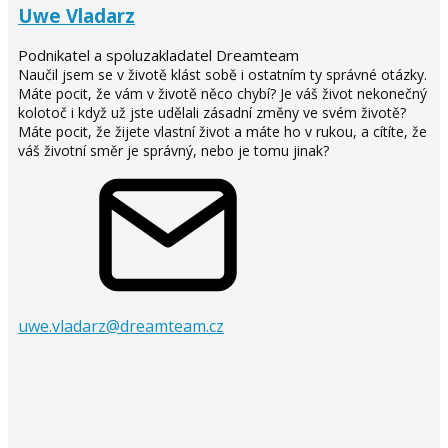
Uwe Vladarz
Podnikatel a spoluzakladatel Dreamteam
Naučil jsem se v životě klást sobě i ostatním ty správné otázky.
Máte pocit, že vám v životě něco chybí? Je váš život nekonečný
kolotoč i když už jste udělali zásadní změny ve svém životě?
Máte pocit, že žijete vlastní život a máte ho v rukou, a cítíte, že
váš životní směr je správný, nebo je tomu jinak?
uwe.vladarz@dreamteam.cz