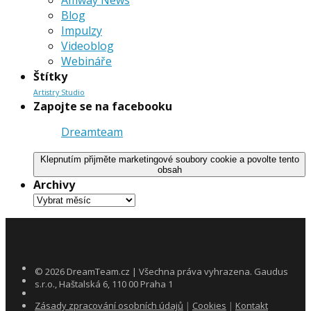
Amway News
Blog
Impulzy
Videoblog
Webináře
Štítky
Artistry Studio
Zapojte se na facebooku
Dreamteam
Klepnutím přijměte marketingové soubory cookie a povolte tento
obsah