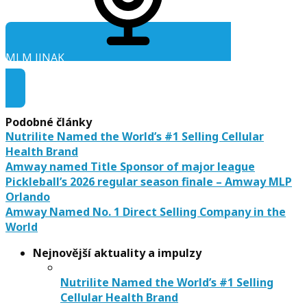
MLM JINAK
Audio ke stažení
Podobné články
Nutrilite Named the World’s #1 Selling Cellular
Health Brand
Amway named Title Sponsor of major league
Pickleball’s 2026 regular season finale – Amway MLP
Orlando
Amway Named No. 1 Direct Selling Company in the
World
Nejnovější aktuality a impulzy
Nutrilite Named the World’s #1 Selling
Cellular Health Brand