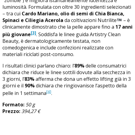
“zombie”) e migliora istantaneamente lucentezza e
luminosità. Formulata con oltre 30 ingredienti selezionati
– tra cui
Cardo Mariano, olio di semi di Chia Bianca,
Spinaci e Ciliegia Acerola
da coltivazioni Nutrilite
– è
clinicamente dimostrato che la pelle appare fino a
17 anni
[3]
più giovane
. Soddisfa le linee guida Artistry Clean
Beauty, è dermatologicamente testata, non
comedogenica e include confezioni realizzate con
materiali riciclati post-consumo.
I risultati clinici parlano chiaro: l’
89%
delle consumatrici
dichiara che riduce le linee sottili dovute alla secchezza in
3 giorni, l’
83%
afferma che dona un effetto lifting già in 3
giorni e il
90%
dichiara che ringiovanisce l’aspetto della
[4]
pelle in 1 settimana
.
Formato:
50 g
Prezzo:
394,27 €