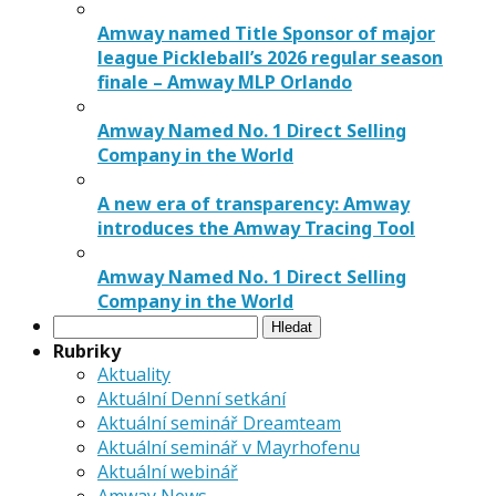
Amway named Title Sponsor of major
league Pickleball’s 2026 regular season
finale – Amway MLP Orlando
Amway Named No. 1 Direct Selling
Company in the World
A new era of transparency: Amway
introduces the Amway Tracing Tool
Amway Named No. 1 Direct Selling
Company in the World
Vyhledávání
Rubriky
Aktuality
Aktuální Denní setkání
Aktuální seminář Dreamteam
Aktuální seminář v Mayrhofenu
Aktuální webinář