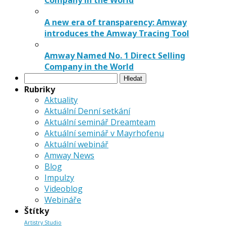
Company in the World
A new era of transparency: Amway
introduces the Amway Tracing Tool
Amway Named No. 1 Direct Selling
Company in the World
Vyhledávání
Rubriky
Aktuality
Aktuální Denní setkání
Aktuální seminář Dreamteam
Aktuální seminář v Mayrhofenu
Aktuální webinář
Amway News
Blog
Impulzy
Videoblog
Webináře
Štítky
Artistry Studio