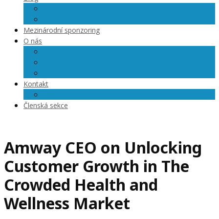
Články
Videoblog
Mezinárodní sponzoring
O nás
O nás
Členové Dreamteam
Přihlášky na semináře
Kontakt
Kariéra
Členská sekce
Amway CEO on Unlocking
Customer Growth in The
Crowded Health and
Wellness Market