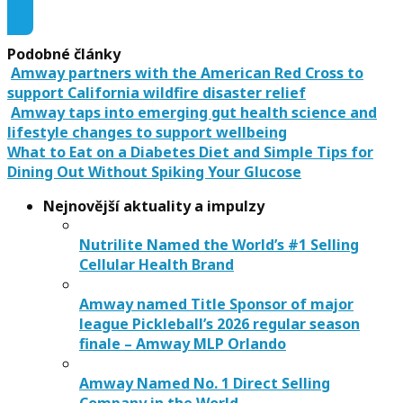
Podobné články
Amway partners with the American Red Cross to
support California wildfire disaster relief
Amway taps into emerging gut health science and
lifestyle changes to support wellbeing
What to Eat on a Diabetes Diet and Simple Tips for
Dining Out Without Spiking Your Glucose
Nejnovější aktuality a impulzy
Nutrilite Named the World’s #1 Selling
Cellular Health Brand
Amway named Title Sponsor of major
league Pickleball’s 2026 regular season
finale – Amway MLP Orlando
Amway Named No. 1 Direct Selling