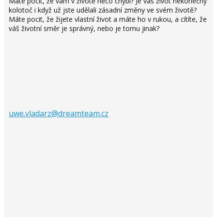
Máte pocit, že vám v životě něco chybí? Je váš život nekonečný
kolotoč i když už jste udělali zásadní změny ve svém životě?
Máte pocit, že žijete vlastní život a máte ho v rukou, a cítíte, že
váš životní směr je správný, nebo je tomu jinak?
uwe.vladarz@dreamteam.cz