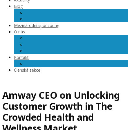
Blog
Články
Videoblog
Mezinárodní sponzoring
O nás
O nás
Členové Dreamteam
Přihlášky na semináře
Kontakt
Kariéra
Členská sekce
Amway CEO on Unlocking
Customer Growth in The
Crowded Health and
Wellness Market