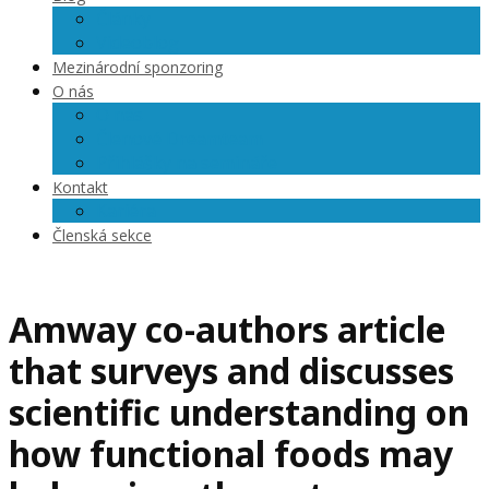
Články
Videoblog
Mezinárodní sponzoring
O nás
O nás
Členové Dreamteam
Přihlášky na semináře
Kontakt
Kariéra
Členská sekce
Amway co-authors article
that surveys and discusses
scientific understanding on
how functional foods may