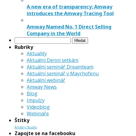
A new era of transparency: Amway
introduces the Amway Tracing Tool
Amway Named No. 1 Direct Selling
Company in the World
Vyhledávání
Rubriky
Aktuality
Aktuální Denní setkání
Aktuální seminář Dreamteam
Aktuální seminář v Mayrhofenu
Aktuální webinář
Amway News
Blog
Impulzy
Videoblog
Webináře
Štítky
Artistry Studio
Zapojte se na facebooku