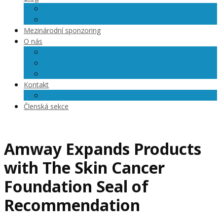
Články
Videoblog
Mezinárodní sponzoring
O nás
O nás
Členové Dreamteam
Přihlášky na semináře
Kontakt
Kariéra
Členská sekce
Amway Expands Products
with The Skin Cancer
Foundation Seal of
Recommendation