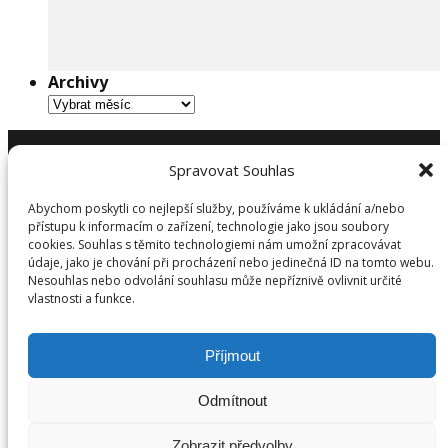
Archivy
Archivy
Spravovat Souhlas
Abychom poskytli co nejlepší služby, používáme k ukládání a/nebo
přístupu k informacím o zařízení, technologie jako jsou soubory
©
2026
DreamTeam.cz | Všechna práva vyhrazena. Gaudus
cookies. Souhlas s těmito technologiemi nám umožní zpracovávat
s.r.o., Haštalská 6, 110 00 Praha 1
údaje, jako je chování při procházení nebo jedinečná ID na tomto webu.
Zásady zpracování osobních údajů
|
Cookies
|
Kontakt
Nesouhlas nebo odvolání souhlasu může nepříznivě ovlivnit určité
vlastnosti a funkce.
Zapojte se na
facebooku
Příjmout
Odmítnout
Zobrazit předvolby