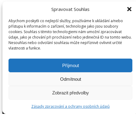
Spravovat Souhlas
Abychom poskytli co nejlepší služby, používáme k ukládání a/nebo
přístupu k informacím o zařízení, technologie jako jsou soubory
cookies. Souhlas s těmito technologiemi nám umožní zpracovávat
údaje, jako je chování při procházení nebo jedinečná ID na tomto webu.
Nesouhlas nebo odvolání souhlasu může nepříznivě ovlivnit určité
vlastnosti a funkce.
Archivy
Archivy
Příjmout
Odmítnout
Zobrazit předvolby
©
2026
DreamTeam.cz | Všechna práva vyhrazena. Gaudus
s.r.o., Haštalská 6, 110 00 Praha 1
Zásady zpracování a ochrany osobních údajů
Zásady zpracování osobních údajů
|
Cookies
|
Kontakt
Zapojte se na
facebooku