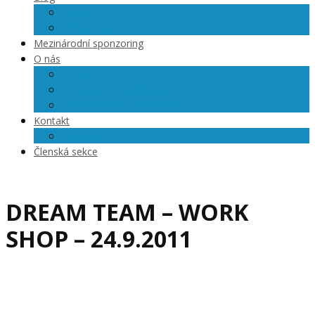
Články
Videoblog
Mezinárodní sponzoring
O nás
O nás
Členové Dreamteam
Přihlášky na semináře
Kontakt
Kariéra
Členská sekce
DREAM TEAM – WORK
SHOP – 24.9.2011