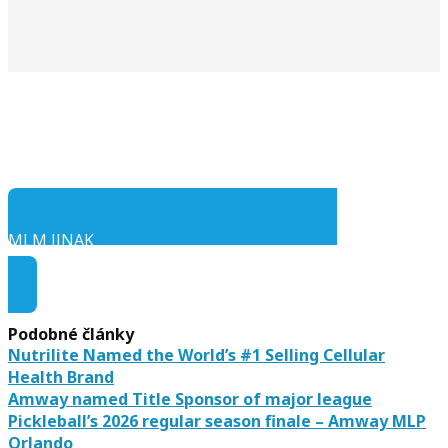
MLM JINAK
Audio ke stažení
Podobné články
Nutrilite Named the World’s #1 Selling Cellular
Health Brand
Amway named Title Sponsor of major league
Pickleball’s 2026 regular season finale – Amway MLP
Orlando