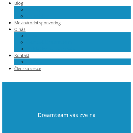
Blog
Články
Videoblog
Mezinárodní sponzoring
O nás
O nás
Členové Dreamteam
Přihlášky na semináře
Kontakt
Kariéra
Členská sekce
Dreamteam vás zve na