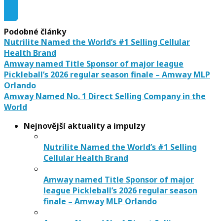
Podobné články
Nutrilite Named the World’s #1 Selling Cellular
Health Brand
Amway named Title Sponsor of major league
Pickleball’s 2026 regular season finale – Amway MLP
Orlando
Amway Named No. 1 Direct Selling Company in the
World
Nejnovější aktuality a impulzy
Nutrilite Named the World’s #1 Selling
Cellular Health Brand
Amway named Title Sponsor of major
league Pickleball’s 2026 regular season
finale – Amway MLP Orlando