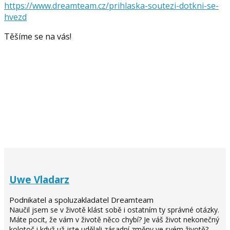
https://www.dreamteam.cz/prihlaska-soutezi-dotkni-se-
hvezd
Těšíme se na vás!
Uwe Vladarz
Podnikatel a spoluzakladatel Dreamteam
Naučil jsem se v životě klást sobě i ostatním ty správné otázky.
Máte pocit, že vám v životě něco chybí? Je váš život nekonečný
kolotoč i když už jste udělali zásadní změny ve svém životě?