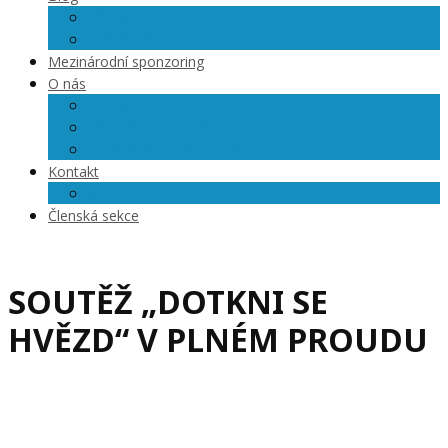
Články
Videoblog
Mezinárodní sponzoring
O nás
O nás
Členové Dreamteam
Přihlášky na semináře
Kontakt
Kariéra
Členská sekce
SOUTĚŽ „DOTKNI SE
HVĚZD“ V PLNÉM PROUDU