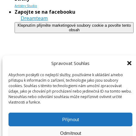
Artistry Studio
Zapojte se na facebooku
Dreamteam
Klepnutím přijměte marketingové soubory cookie a povolte tento
obsah
Spravovat Souhlas
Abychom poskytli co nejlepší služby, používáme k ukládání a/nebo
přístupu k informacím o zařízení, technologie jako jsou soubory
cookies. Souhlas s těmito technologiemi nám umožní zpracovávat
údaje, jako je chování při procházení nebo jedinečná ID na tomto webu.
Nesouhlas nebo odvolání souhlasu může nepříznivě ovlivnit určité
vlastnosti a funkce.
Archivy
Archivy
Příjmout
Odmítnout