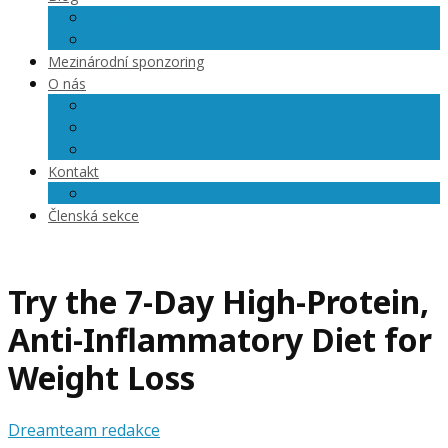
Články
Videoblog
Mezinárodní sponzoring
O nás
O nás
Členové Dreamteam
Přihlášky na semináře
Kontakt
Kariéra
Členská sekce
Try the 7-Day High-Protein,
Anti-Inflammatory Diet for
Weight Loss
Dreamteam redakce