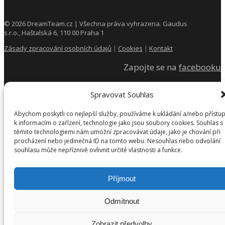
©
2026
DreamTeam.cz | Všechna práva vyhrazena. Gaudus
s.r.o., Haštalská 6, 110 00 Praha 1
Zásady zpracování osobních údajů
|
Cookies
|
Kontakt
Zapojte se na
facebooku
Spravovat Souhlas
Abychom poskytli co nejlepší služby, používáme k ukládání a/nebo přístu
k informacím o zařízení, technologie jako jsou soubory cookies. Souhlas s
těmito technologiemi nám umožní zpracovávat údaje, jako je chování při
procházení nebo jedinečná ID na tomto webu. Nesouhlas nebo odvolání
souhlasu může nepříznivě ovlivnit určité vlastnosti a funkce.
Příjmout
Odmítnout
Zobrazit předvolby