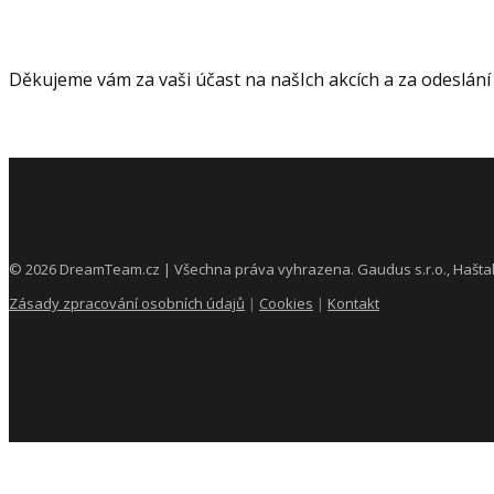
Děkujeme vám za vaši účast na našIch akcích a za odeslání
©
2026
DreamTeam.cz | Všechna práva vyhrazena. Gaudus s.r.o., Haštals
Zásady zpracování osobních údajů
|
Cookies
|
Kontakt