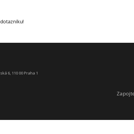
 dotazníku!
ká 6, 110 00 Praha 1
Zapojt