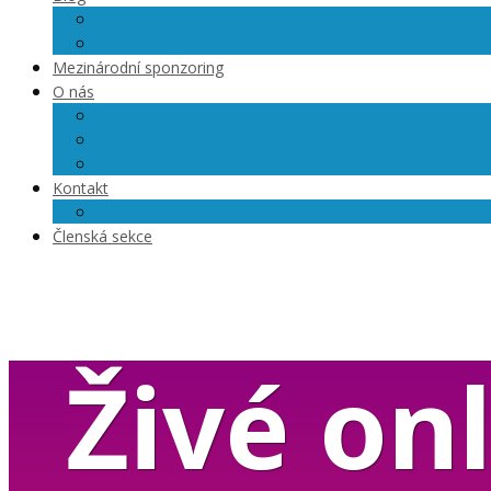
Články
Videoblog
Mezinárodní sponzoring
O nás
O nás
Členové Dreamteam
Přihlášky na semináře
Kontakt
Kariéra
Členská sekce
Živé onl