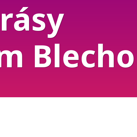
rásy
em Blech