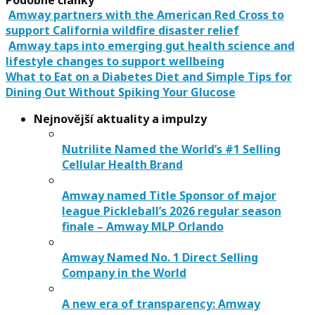
Podobné články
Amway partners with the American Red Cross to
support California wildfire disaster relief
Amway taps into emerging gut health science and
lifestyle changes to support wellbeing
What to Eat on a Diabetes Diet and Simple Tips for
Dining Out Without Spiking Your Glucose
Nejnovější aktuality a impulzy
Nutrilite Named the World’s #1 Selling
Cellular Health Brand
Amway named Title Sponsor of major
league Pickleball’s 2026 regular season
finale – Amway MLP Orlando
Amway Named No. 1 Direct Selling
Company in the World
A new era of transparency: Amway