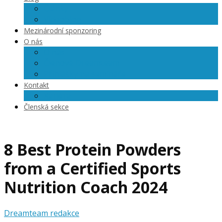
Články
Videoblog
Mezinárodní sponzoring
O nás
O nás
Členové Dreamteam
Přihlášky na semináře
Kontakt
Kariéra
Členská sekce
8 Best Protein Powders
from a Certified Sports
Nutrition Coach 2024
Dreamteam redakce