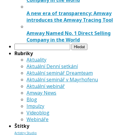
Company in the World
A new era of transparency: Amway
introduces the Amway Tracing Tool
Amway Named No. 1 Direct Selling
Company in the World
Vyhledávání
Rubriky
Aktuality
Aktuální Denní setkání
Aktuální seminář Dreamteam
Aktuální seminář v Mayrhofenu
Aktuální webinář
Amway News
Blog
Impulzy
Videoblog
Webináře
Štítky
Artistry Studio