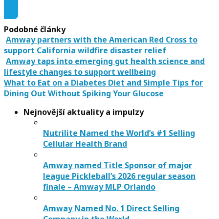
Podobné články
Amway partners with the American Red Cross to
support California wildfire disaster relief
Amway taps into emerging gut health science and
lifestyle changes to support wellbeing
What to Eat on a Diabetes Diet and Simple Tips for
Dining Out Without Spiking Your Glucose
Nejnovější aktuality a impulzy
Nutrilite Named the World’s #1 Selling
Cellular Health Brand
Amway named Title Sponsor of major
league Pickleball’s 2026 regular season
finale – Amway MLP Orlando
Amway Named No. 1 Direct Selling