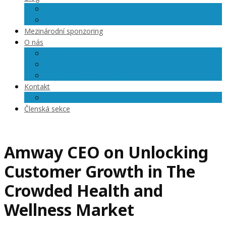
Články
Videoblog
Mezinárodní sponzoring
O nás
O nás
Členové Dreamteam
Přihlášky na semináře
Kontakt
Kariéra
Členská sekce
Amway CEO on Unlocking
Customer Growth in The
Crowded Health and
Wellness Market