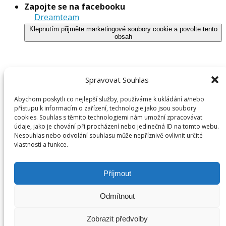
Zapojte se na facebooku
Dreamteam
Klepnutím přijměte marketingové soubory cookie a povolte tento
obsah
Spravovat Souhlas
Abychom poskytli co nejlepší služby, používáme k ukládání a/nebo
přístupu k informacím o zařízení, technologie jako jsou soubory
cookies. Souhlas s těmito technologiemi nám umožní zpracovávat
údaje, jako je chování při procházení nebo jedinečná ID na tomto webu.
Nesouhlas nebo odvolání souhlasu může nepříznivě ovlivnit určité
vlastnosti a funkce.
Archivy
Archivy
Příjmout
Odmítnout
Zobrazit předvolby
©
2026
DreamTeam.cz | Všechna práva vyhrazena. Gaudus