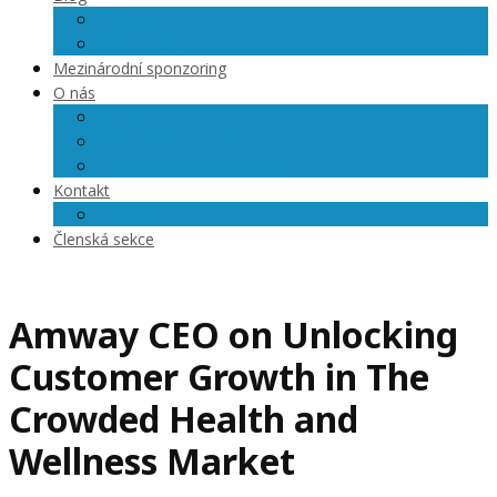
Články
Videoblog
Mezinárodní sponzoring
O nás
O nás
Členové Dreamteam
Přihlášky na semináře
Kontakt
Kariéra
Členská sekce
Amway CEO on Unlocking
Customer Growth in The
Crowded Health and
Wellness Market