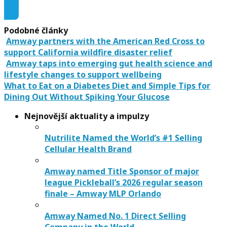
Podobné články
Amway partners with the American Red Cross to
support California wildfire disaster relief
Amway taps into emerging gut health science and
lifestyle changes to support wellbeing
What to Eat on a Diabetes Diet and Simple Tips for
Dining Out Without Spiking Your Glucose
Nejnovější aktuality a impulzy
Nutrilite Named the World’s #1 Selling
Cellular Health Brand
Amway named Title Sponsor of major
league Pickleball’s 2026 regular season
finale – Amway MLP Orlando
Amway Named No. 1 Direct Selling