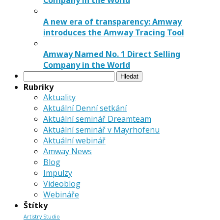
Company in the World
A new era of transparency: Amway
introduces the Amway Tracing Tool
Amway Named No. 1 Direct Selling
Company in the World
Vyhledávání
Rubriky
Aktuality
Aktuální Denní setkání
Aktuální seminář Dreamteam
Aktuální seminář v Mayrhofenu
Aktuální webinář
Amway News
Blog
Impulzy
Videoblog
Webináře
Štítky
Artistry Studio