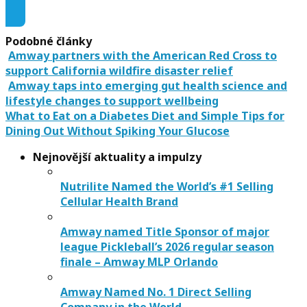
Podobné články
Amway partners with the American Red Cross to
support California wildfire disaster relief
Amway taps into emerging gut health science and
lifestyle changes to support wellbeing
What to Eat on a Diabetes Diet and Simple Tips for
Dining Out Without Spiking Your Glucose
Nejnovější aktuality a impulzy
Nutrilite Named the World’s #1 Selling
Cellular Health Brand
Amway named Title Sponsor of major
league Pickleball’s 2026 regular season
finale – Amway MLP Orlando
Amway Named No. 1 Direct Selling