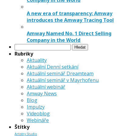
Company in the World
A new era of transparency: Amway
introduces the Amway Tracing Tool
Amway Named No. 1 Direct Selling
Company in the World
Vyhledávání
Rubriky
Aktuality
Aktuální Denní setkání
Aktuální seminář Dreamteam
Aktuální seminář v Mayrhofenu
Aktuální webinář
Amway News
Blog
Impulzy
Videoblog
Webináře
Štítky
Artistry Studio