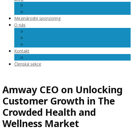
Články
Videoblog
Mezinárodní sponzoring
O nás
O nás
Členové Dreamteam
Přihlášky na semináře
Kontakt
Kariéra
Členská sekce
Amway CEO on Unlocking
Customer Growth in The
Crowded Health and
Wellness Market