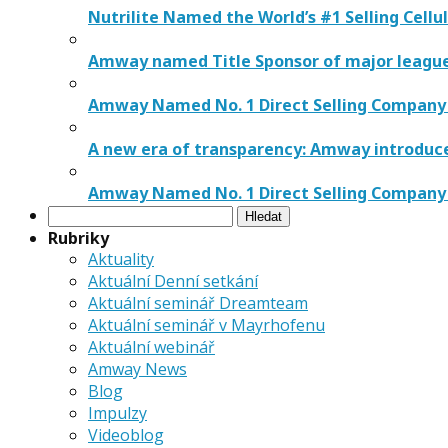
Nutrilite Named the World’s #1 Selling Cellu
Amway named Title Sponsor of major league 
Amway Named No. 1 Direct Selling Company 
A new era of transparency: Amway introduc
Amway Named No. 1 Direct Selling Company 
Vyhledávání
Rubriky
Aktuality
Aktuální Denní setkání
Aktuální seminář Dreamteam
Aktuální seminář v Mayrhofenu
Aktuální webinář
Amway News
Blog
Impulzy
Videoblog