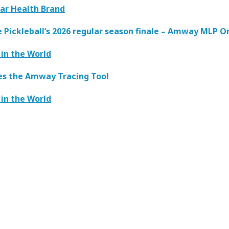
lar Health Brand
Pickleball’s 2026 regular season finale – Amway MLP O
in the World
es the Amway Tracing Tool
in the World