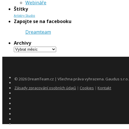
Webináře
Štítky
Artistry Studio
Zapojte se na facebooku
Dreamteam
Archivy
Archivy
©
2026
DreamTeam.cz | Všechna práva vyhrazena. Gaudus s.r.o., 
Zásady zpracování osobních údajů
|
Cookies
|
Kontakt