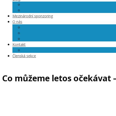
Články
Videoblog
Mezinárodní sponzoring
O nás
O nás
Členové Dreamteam
Přihlášky na semináře
Kontakt
Kariéra
Členská sekce
Co můžeme letos očekávat –