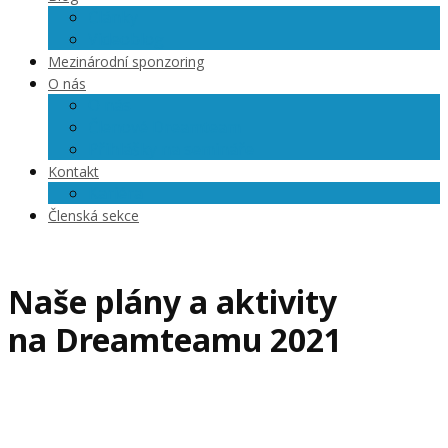
Články
Videoblog
Mezinárodní sponzoring
O nás
O nás
Členové Dreamteam
Přihlášky na semináře
Kontakt
Kariéra
Členská sekce
Naše plány a aktivity
na Dreamteamu 2021