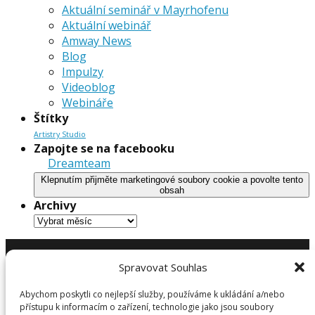
Aktuální seminář v Mayrhofenu
Aktuální webinář
Amway News
Blog
Impulzy
Videoblog
Webináře
Štítky
Artistry Studio
Zapojte se na facebooku
Dreamteam
Klepnutím přijměte marketingové soubory cookie a povolte tento
obsah
Archivy
Archivy
Spravovat Souhlas
Abychom poskytli co nejlepší služby, používáme k ukládání a/nebo
přístupu k informacím o zařízení, technologie jako jsou soubory
©
2026
DreamTeam.cz | Všechna práva vyhrazena. Gaudus