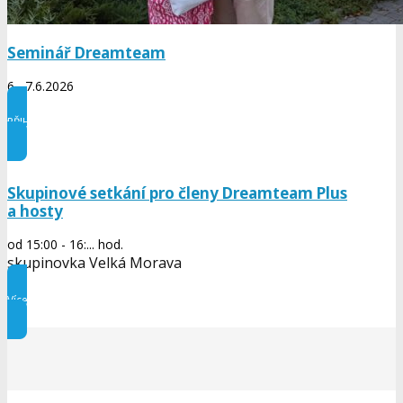
Seminář Dreamteam
6.- 7.6.2026
PŘIHASTE SE NYNÍ
Skupinové setkání pro členy Dreamteam Plus
a hosty
od 15:00 - 16:... hod.
skupinovka Velká Morava
Více informací