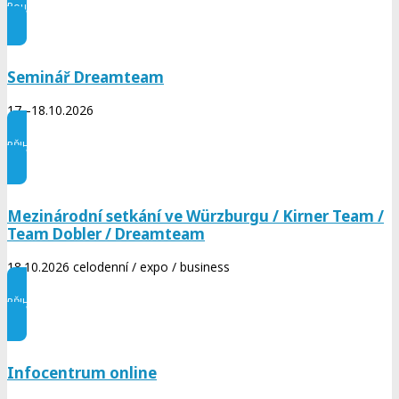
Pouze na pozvání / link
Seminář Dreamteam
17.–18.10.2026
PŘIHASTE SE NYNÍ
Mezinárodní setkání ve Würzburgu / Kirner Team /
Team Dobler / Dreamteam
18.10.2026 celodenní / expo / business
PŘIHASTE SE NYNÍ
Infocentrum online