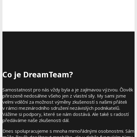
Co je DreamTeam?
Samostatnost pro nás vždy byla a je zajímavou výzvou. Člověk
přirozeně nedosáhne všeho jen z vlastní síly. My sami jsme
velmi vděční za možnost výměny zkušeností s našimi přáteli
v rámci mezinárodního sdružení nezávislých podnikatelů.
Vážíme si podpory, které se nám dostává. Ale také s radostí
předáváme naše zkušenosti dál.
Dnes spolupracujeme s mnoha mimořádnými osobnostmi. Sám
může člověk dosáhnout mnohého, ale v dobře fungujícím týmu