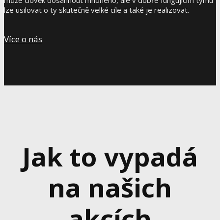
lze usilovat o ty skutečně velké cíle a také je realizovat.
Více o nás
Jak to vypadá
na našich
akcích