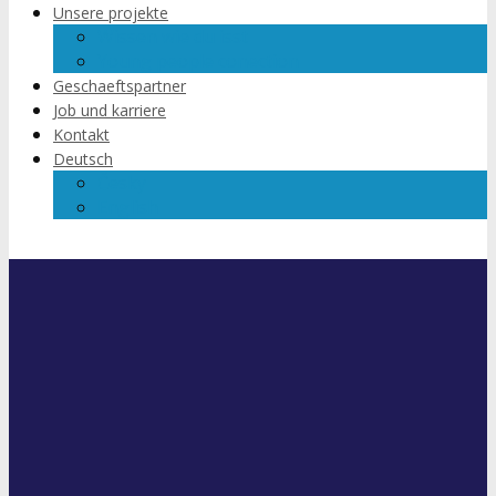
Unsere projekte
Wissen wie du isst
Young people conection
Geschaeftspartner
Job und karriere
Kontakt
Deutsch
Česky
English