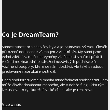
Co je DreamTeam?
Samostatnost pro nás vždy byla a je zajímavou výzvou. Člověk
přirozeně nedosáhne všeho jen z vlastní síly. My sami jsme
velmi vděční za možnost výměny zkušeností s našimi přáteli
v rámci mezinárodního sdružení nezávislých podnikatelů.
Vážíme si podpory, které se nám dostává. Ale také s radostí
předáváme naše zkušenosti dál.
Dnes spolupracujeme s mnoha mimořádnými osobnostmi. Sám
může člověk dosáhnout mnohého, ale v dobře fungujícím týmu
lze usilovat o ty skutečně velké cíle a také je realizovat.
Více o nás