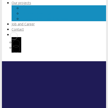
Our projects
Young People Connection
I Know How I Eat
Supporting Free Business
Job and Career
Contact