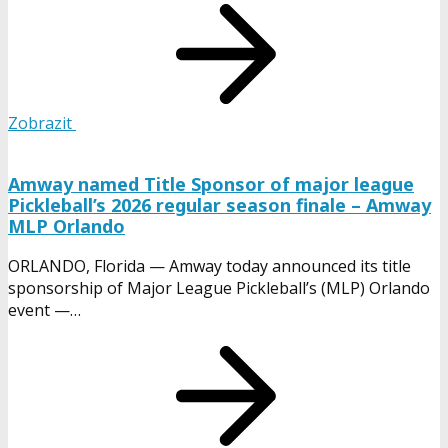
Zobrazit
Amway named Title Sponsor of major league
Pickleball’s 2026 regular season finale – Amway
MLP Orlando
ORLANDO, Florida — Amway today announced its title
sponsorship of Major League Pickleball’s (MLP) Orlando
event —…