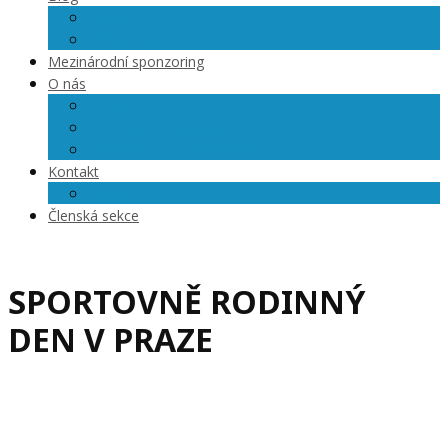
Články
Videoblog
Mezinárodní sponzoring
O nás
O nás
Členové Dreamteam
Přihlášky na semináře
Kontakt
Kariéra
Členská sekce
SPORTOVNĚ RODINNÝ
DEN V PRAZE