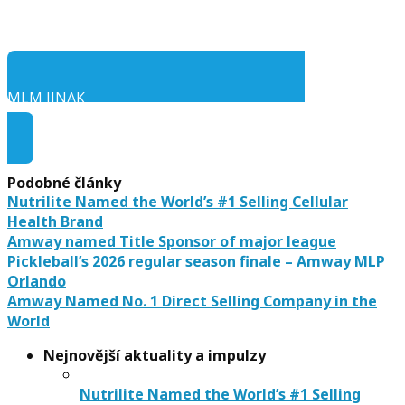
MLM JINAK
Audio ke stažení
Podobné články
Nutrilite Named the World’s #1 Selling Cellular
Health Brand
Amway named Title Sponsor of major league
Pickleball’s 2026 regular season finale – Amway MLP
Orlando
Amway Named No. 1 Direct Selling Company in the
World
Nejnovější aktuality a impulzy
Nutrilite Named the World’s #1 Selling