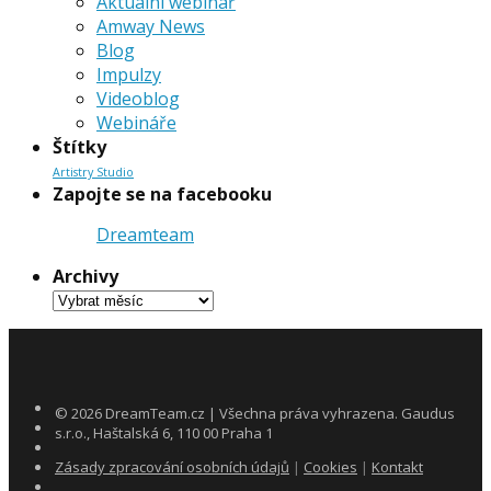
Aktuální webinář
Amway News
Blog
Impulzy
Videoblog
Webináře
Štítky
Artistry Studio
Zapojte se na facebooku
Dreamteam
Archivy
Archivy
©
2026
DreamTeam.cz | Všechna práva vyhrazena. Gaudus
s.r.o., Haštalská 6, 110 00 Praha 1
Zásady zpracování osobních údajů
|
Cookies
|
Kontakt