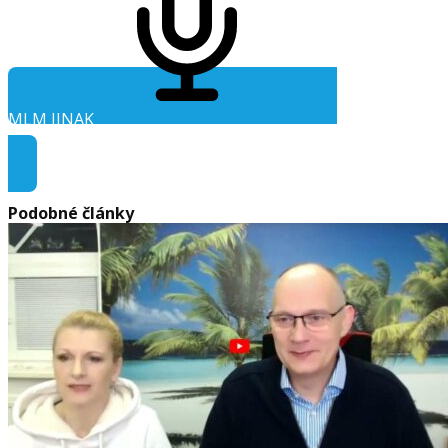
MLM JINAK
Audio ke stažení
Podobné články