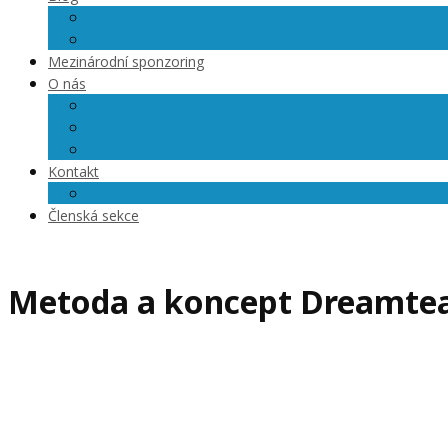
Články
Videoblog
Mezinárodní sponzoring
O nás
O nás
Členové Dreamteam
Přihlášky na semináře
Kontakt
Kariéra
Členská sekce
Metoda a koncept Dreamt