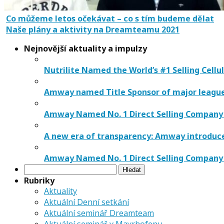
Co můžeme letos očekávat – co s tím budeme dělat
Naše plány a aktivity na Dreamteamu 2021
Nejnovější aktuality a impulzy
Nutrilite Named the World’s #1 Selling Cellu
Amway named Title Sponsor of major league 
Amway Named No. 1 Direct Selling Company 
A new era of transparency: Amway introduc
Amway Named No. 1 Direct Selling Company 
Vyhledávání
Rubriky
Aktuality
Aktuální Denní setkání
Aktuální seminář Dreamteam